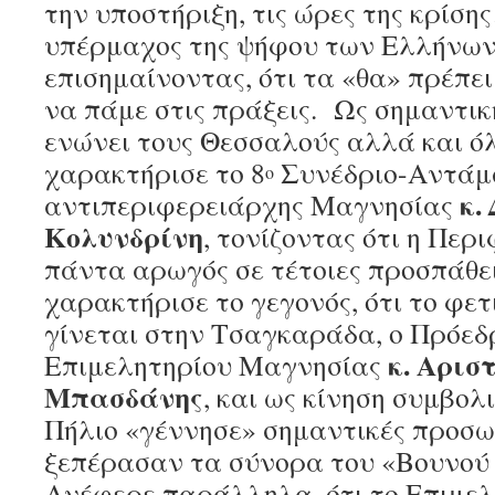
την υποστήριξη, τις ώρες της κρίσ
υπέρμαχος της ψήφου των Ελλήνων 
επισημαίνοντας, ότι τα «θα» πρέπει
να πάμε στις πράξεις. Ως σημαντι
ενώνει τους Θεσσαλούς αλλά και όλ
χαρακτήρισε το 8
Συνέδριο-Αντάμ
ο
κ.
αντιπεριφερειάρχης Μαγνησίας
Κολυνδρίνη
, τονίζοντας ότι η Περ
πάντα αρωγός σε τέτοιες προσπάθει
χαρακτήρισε το γεγονός, ότι το φ
γίνεται στην Τσαγκαράδα, ο Πρόεδ
κ. Αρισ
Επιμελητηρίου Μαγνησίας
Μπασδάνης
, και ως κίνηση συμβολι
Πήλιο «γέννησε» σημαντικές προσω
ξεπέρασαν τα σύνορα του «Βουνού
Ανέφερε παράλληλα, ότι το Επιμελ