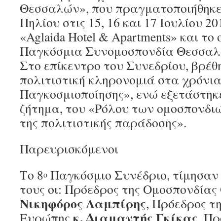
Θεσσαλών», που πραγματοποιήθηκ
Πηλίου στις 15, 16 και 17 Ιουλίου 2
«Aglaida Hotel & Apartments» και το
Παγκόσμια Συνομοσπονδία Θεσσαλ
Στο επίκεντρο του Συνεδρίου, βρέθ
πολιτιστική κληρονομιά στα χρόνια
Παγκοσμιοποίησης», ενώ εξετάστη
ζήτημα, του «Ρόλου των ομοσπονδι
της πολιτιστικής παράδοσης».
Παρευρισκόμενοι
Το 8
Παγκόσμιο Συνέδριο, τίμησαν
ο
τους οι: Πρόεδρος της Ομοσπονδία
Νικηφόρος Λαμπίρης
, Πρόεδρος τ
κ. Διαμαντής Γκίκας
Ευρώπης
, Π