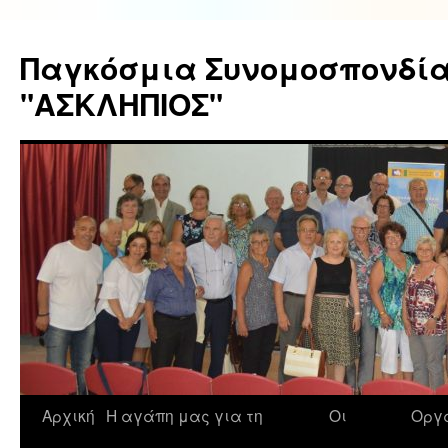
Παγκόσμια Συνομοσπονδί
"ΑΣΚΛΗΠΙΟΣ"
Springe
Αρχική
Η αγάπη μας για τη
Οι
Οργ