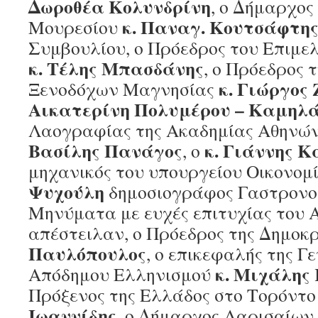
Δωροθέα Κολυνδρίνη
, ο Δήμαρχο
κ. Παναγ. Κουτσάφτη
Μουρεσίου
Συμβουλίου, ο Πρόεδρος του Επιμε
κ. Τέλης Μπασδάνης
, ο Πρόεδρος 
κ. Γιώργος
Ξενοδόχων Μαγνησίας
Αικατερίνη Πολυμέρου – Καμηλ
Λαογραφίας της Ακαδημίας Αθηνών
Βασίλης Πανάγος
κ. Γιάννης 
, ο
μηχανικός του υπουργείου Οικονομί
Ψυχούλη
δημοσιογράφος Γαστρονομ
Μηνύματα με ευχές επιτυχίας του
απέστειλαν, ο Πρόεδρος της Δημοκ
Παυλόπουλος
, ο επικεφαλής της Γ
κ. Μιχάλης
Απόδημου Ελληνισμού
Πρόξενος της Ελλάδος στο Τορόντ
Ιωαννίδης
, ο Δήμαρχος Λαρισαίων